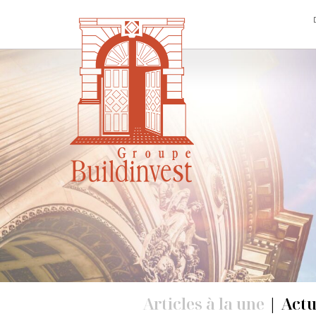
Skip
to
the
content
Articles à la une
|
Actu