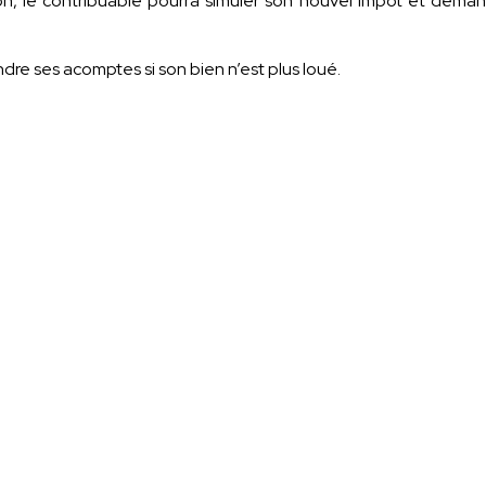
on, le contribuable pourra simuler son nouvel impôt et dema
dre ses acomptes si son bien n’est plus loué.