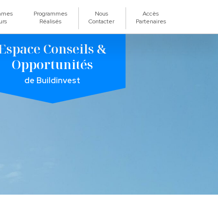
mmes
Programmes
Nous
Accès
urs
Réalisés
Contacter
Partenaires
Espace Conseils &
Opportunités
de Buildinvest