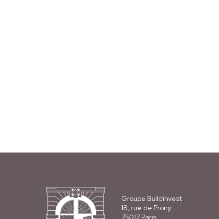
Groupe Buildinvest
18, rue de Prony
75017 Paris