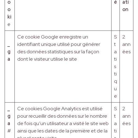
o
é
ati
o
on
ki
e
Ce cookie Google enregistre un
S
2
_
identifiant unique utilisé pour générer
t
ann
g
des données statistiques sur la façon
a
ées
a
dont le visiteur utilise le site
ti
s
ti
q
u
e
_
Ce cookies Google Analytics est utilisé
S
2
g
pour recueillir des données sur le nombre
t
ann
a
de fois qu’un utilisateur a visité le site web
a
ées
#
ainsi que les dates de la première et de la
ti