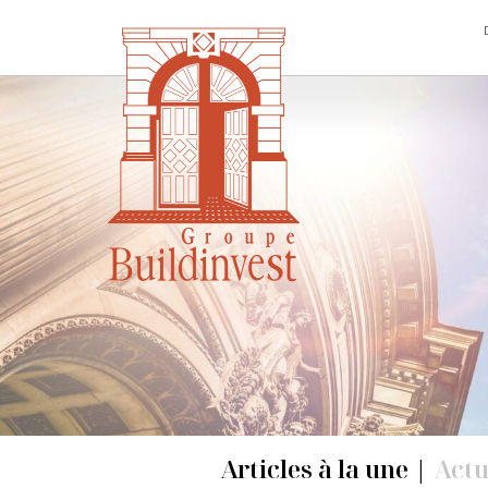
Skip
to
the
content
Articles à la une
|
Actu