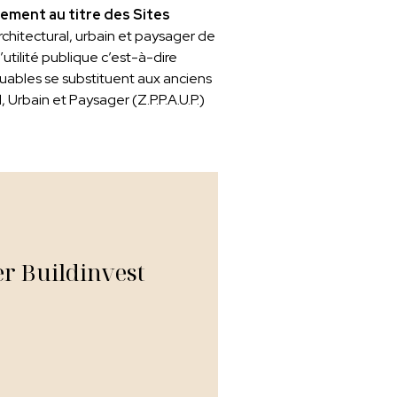
ement au titre des Sites
rchitectural, urbain et paysager de
tilité publique c’est-à-dire
quables se substituent aux anciens
Urbain et Paysager (Z.P.P.A.U.P.)
er Buildinvest