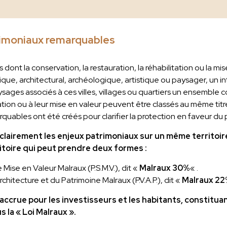
rimoniaux remarquables
rs dont la conservation, la restauration, la réhabilitation ou la m
ique, architectural, archéologique, artistique ou paysager, un in
sages associés à ces villes, villages ou quartiers un ensemble 
tion ou à leur mise en valeur peuvent être classés au même titr
quables ont été créés pour clarifier la protection en faveur du 
 clairement les enjeux patrimoniaux sur un même territoir
itoire qui peut prendre deux formes :
ise en Valeur Malraux (P.S.M.V.), dit «
Malraux 30%
« .
rchitecture et du Patrimoine Malraux (P.V.A.P.), dit «
Malraux 2
 accrue pour les investisseurs et les habitants, constituan
s la « Loi Malraux ».