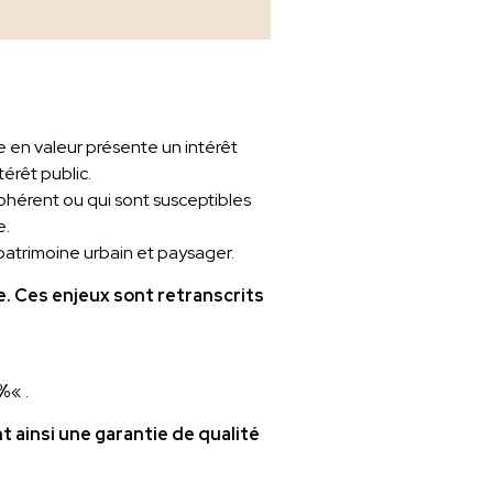
ise en valeur présente un intérêt
térêt public.
cohérent ou qui sont susceptibles
e.
patrimoine urbain et paysager.
e. Ces enjeux sont retranscrits
2%
« .
t ainsi une garantie de qualité