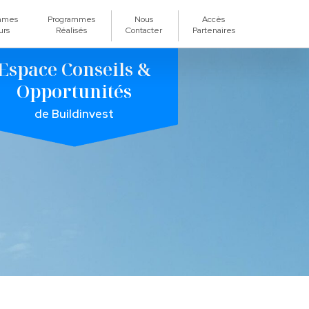
mmes
Programmes
Nous
Accès
urs
Réalisés
Contacter
Partenaires
Espace Conseils &
Opportunités
de Buildinvest