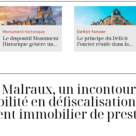
Monument historique
Déficit foncier
Le dispositif Monument
Le principe du Déficit
Historique génère une
Foncier réside dans la
réduction d’impôts sur
réalisation de travaux
les revenus fonciers de
de rénovation réalisés
100% des travaux
lors de l’acquisition
éligibles.
d’un logement
d'habitation à usage
locatif.
f Malraux, un incontou
bilité en défiscalisation
nt immobilier de prest