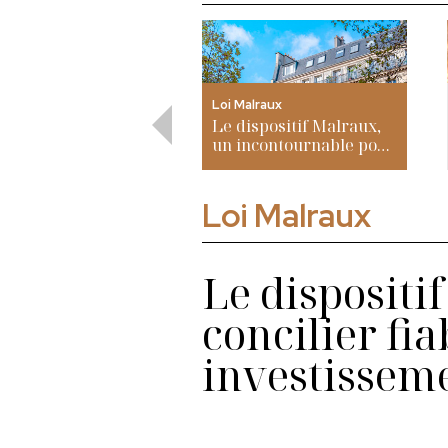
Loi Malraux
Le dispositif Malraux,
un incontournable pour
concilier fiabilité en
défiscalisation et
investissement
Loi Malraux
immobilier de prestige.
Le dispositi
concilier fia
investisseme