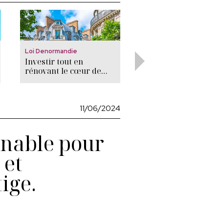
Loi Denormandie
Dispositifs Buildinvest
Investir tout en
Découvrez 4 fiscalit
rénovant le cœur de
majeures de
ville est la clé la loi
l’immobilier de
Denormandie, un
prestige pour opti
dispositif dont les
vos investissement
avantages méritent
immobiliers.
11/06/2024
d'être (re)découverts !
rnable pour
 et
ige.