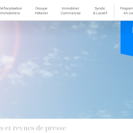
Défiscalisation
Groupe
Immobilier
Syndic
Progra
Immobilière
Hôtelier
Commercial
& Locatif
en co
s et revues de presse