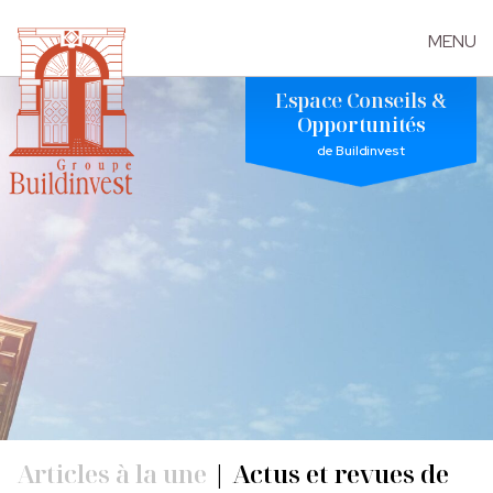
MENU
Skip
Espace Conseils &
to
Opportunités
the
de Buildinvest
content
Articles à la une
|
Actus et revues de