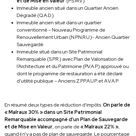
et de Mise en Valeur
. (P.S.M.V.).
Immeuble ancien situé dans un Quartier Ancien
Dégradé (Q.A.D.).
Immeuble ancien situé dans un quartier
conventionné – Nouveau Programme de
Renouvellement Urbain (N.P.N.R.U.)- Ancien Quartier
Sauvegardé.
Immeuble situé dans un Site Patrimonial
Remarquable (S.P.R.) avec Plan de Valorisation de
l’Architecture et du Patrimoine (P.V.A.P.) approuvé ou
dont le programme de restauration a été déclaré
d’utilité publique – Anciens Z.P.P.A.U.P. et A.V.A.P.
En résumé deux types de réduction d’impôts.
On parle de
« Malraux 30% » dans un Site Patrimonial
Remarquable accompagné d’un Plan de Sauvegarde
et de Mise en Valeur
, on parle de
« Malraux 22% »
,
quand il n’y a pas de plan de sauvegarde. Le pourcentage