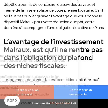
dépôt du permis de construire, du suivi des travaux et
même de la mise en place de votre premier locataire. Car il
ne faut pas oublier qu’avec l’avantage que vous donne le
dispositif Malraux pour votre réduction d’impôt, cette
dernière s’accompagne d’une obligation locative de 9 ans.
L’avantage de l’investissement
Malraux, est qu’il ne rentre pas
dans l’obligation du plafond
des niches fiscales.
Le logement dont vous faites l’acquisition doit être loué
nu à usage d’habitation principale.
Il n’y a aucune
Réaliser un bilan
Contacter un de
contrainte concernant les ressources du locataire. Il
patrimonial
nos experts
n’y a aucun plafonnement de loyer.
Par contre, il ne
peut être loué qu à un ascendant ou à un descendant de
Une question ?
06 84 68 47 41