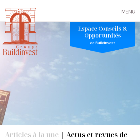
MENU
Skip
Espace Conseils &
to
Opportunités
the
de Buildinvest
content
Articles à la une
|
Actus et revues de