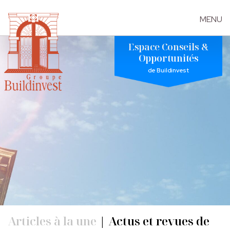
MENU
Skip
Espace Conseils &
to
Opportunités
the
de Buildinvest
content
Articles à la une
|
Actus et revues de