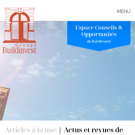
MENU
Skip
Espace Conseils &
to
Opportunités
the
de Buildinvest
content
Articles à la une
|
Actus et revues de