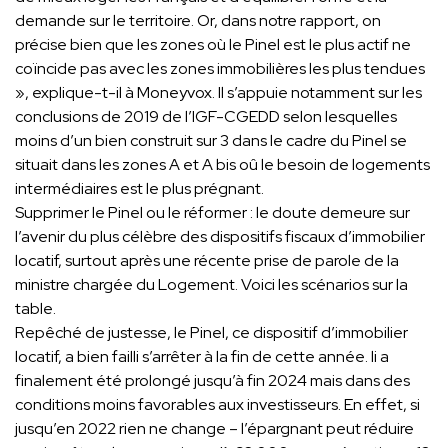
demande sur le territoire. Or, dans notre rapport, on
précise bien que les zones où le Pinel est le plus actif ne
coïncide pas avec les zones immobilières les plus tendues
», explique-t-il à Moneyvox. Il s’appuie notamment sur les
conclusions de 2019 de l’IGF-CGEDD selon lesquelles
moins d’un bien construit sur 3 dans le cadre du Pinel se
situait dans les zones A et A bis oû le besoin de logements
intermédiaires est le plus prégnant.
Supprimer le Pinel ou le réformer : le doute demeure sur
l’avenir du plus célèbre des dispositifs fiscaux d’immobilier
locatif, surtout après une récente prise de parole de la
ministre chargée du Logement. Voici les scénarios sur la
table.
Repêché de justesse, le Pinel, ce dispositif d’immobilier
locatif, a bien failli s’arrêter à la fin de cette année. li a
finalement été prolongé jusqu’à fin 2024 mais dans des
conditions moins favorables aux investisseurs. En effet, si
jusqu’en 2022 rien ne change – l’épargnant peut réduire