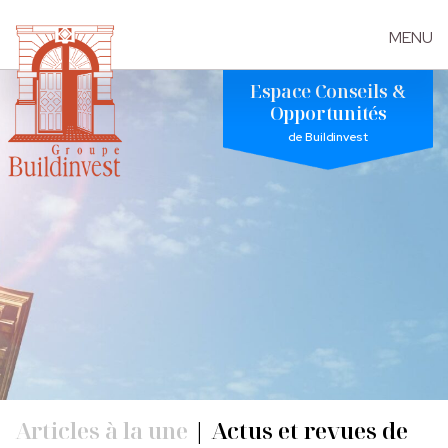
MENU
Skip
Espace Conseils &
to
Opportunités
the
de Buildinvest
content
Articles à la une
|
Actus et revues de