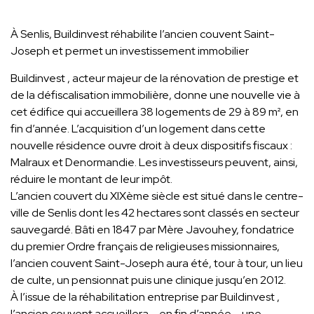
À Senlis, Buildinvest réhabilite l’ancien couvent Saint-
Joseph et permet un investissement immobilier
Buildinvest , acteur majeur de la rénovation de prestige et
de la défiscalisation immobilière, donne une nouvelle vie à
cet édifice qui accueillera 38 logements de 29 à 89 m², en
fin d’année. L’acquisition d’un logement dans cette
nouvelle résidence ouvre droit à deux dispositifs fiscaux :
Malraux et Denormandie. Les investisseurs peuvent, ainsi,
réduire le montant de leur impôt.
L’ancien couvert du XIXème siècle est situé dans le centre-
ville de Senlis dont les 42 hectares sont classés en secteur
sauvegardé. Bâti en 1847 par Mère Javouhey, fondatrice
du premier Ordre français de religieuses missionnaires,
l’ancien couvent Saint-Joseph aura été, tour à tour, un lieu
de culte, un pensionnat puis une clinique jusqu’en 2012.
À l’issue de la réhabilitation entreprise par Buildinvest ,
l’ancien couvent accueillera – en fin d’année – une