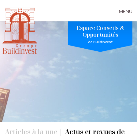
MENU
Skip
Espace Conseils &
to
Opportunités
the
de Buildinvest
content
Articles à la une
|
Actus et revues de