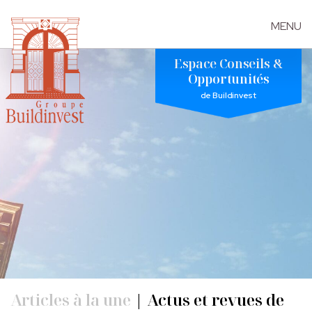
MENU
Skip
Espace Conseils &
to
Opportunités
the
de Buildinvest
content
Articles à la une
|
Actus et revues de