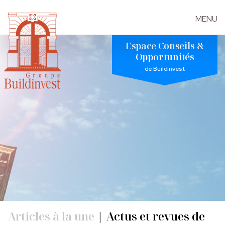
MENU
Skip
Espace Conseils &
to
Opportunités
the
de Buildinvest
content
Articles à la une
|
Actus et revues de